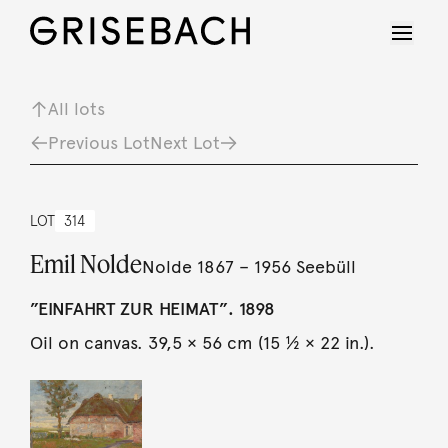
All lots
Previous Lot
Next Lot
LOT
314
Emil Nolde
Nolde 1867 – 1956 Seebüll
”EINFAHRT ZUR HEIMAT”. 1898
Oil on canvas. 39,5 × 56 cm (15 ½ × 22 in.).