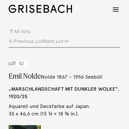
All lots
Previous Lot
Next Lot
LOT
52
Emil Nolde
Nolde 1867 – 1956 Seebüll
„MARSCHLANDSCHAFT MIT DUNKLER WOLKE“.
1920/25
Aquarell und Deckfarbe auf Japan.
35 x 46,6 cm (13 ¾ × 18 ⅜ in.).