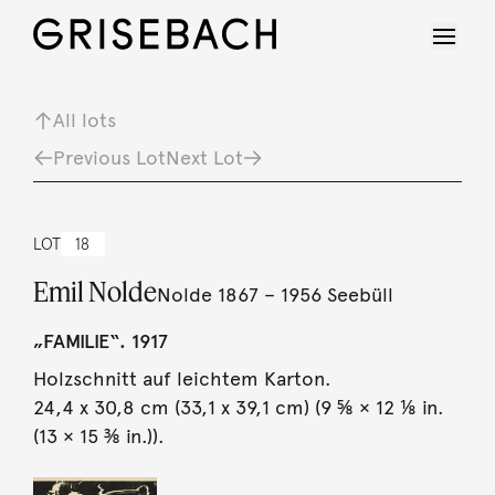
All lots
Previous Lot
Next Lot
LOT
18
Emil Nolde
Nolde 1867 – 1956 Seebüll
„FAMILIE“. 1917
Holzschnitt auf leichtem Karton.
24,4 x 30,8 cm (33,1 x 39,1 cm) (9 ⅝ × 12 ⅛ in.
(13 × 15 ⅜ in.)).