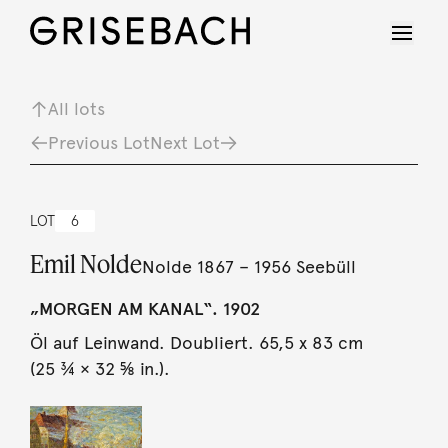
All lots
Previous Lot
Next Lot
LOT
6
Emil Nolde
Nolde 1867 – 1956 Seebüll
„MORGEN AM KANAL“. 1902
Öl auf Leinwand. Doubliert. 65,5 x 83 cm
(25 ¾ × 32 ⅝ in.).