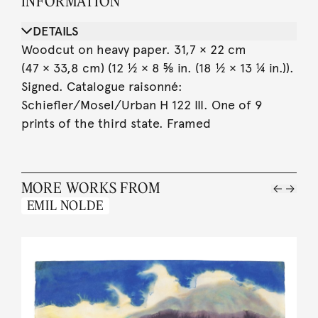
INFORMATION
DETAILS
Woodcut on heavy paper. 31,7 × 22 cm
(47 × 33,8 cm) (12 ½ × 8 ⅝ in. (18 ½ × 13 ¼ in.)).
Signed. Catalogue raisonné:
Schiefler/Mosel/Urban H 122 III. One of 9
prints of the third state. Framed
MORE WORKS FROM
EMIL NOLDE