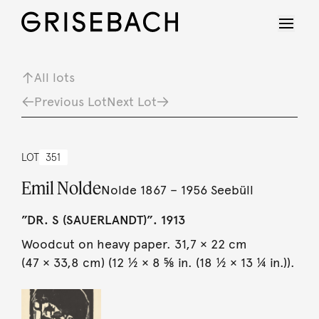
All lots
Previous Lot
Next Lot
LOT
351
Emil Nolde
Nolde 1867 – 1956 Seebüll
”DR. S (SAUERLANDT)”. 1913
Woodcut on heavy paper. 31,7 × 22 cm
(47 × 33,8 cm) (12 ½ × 8 ⅝ in. (18 ½ × 13 ¼ in.)).